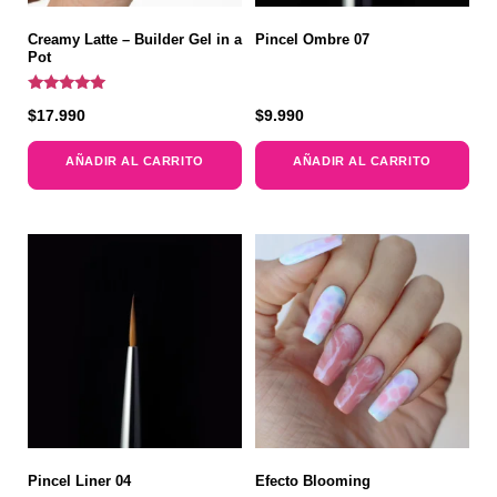
Creamy Latte – Builder Gel in a
Pincel Ombre 07
Pot
Valorado
$
17.990
$
9.990
con
5.00
de 5
AÑADIR AL CARRITO
AÑADIR AL CARRITO
Pincel Liner 04
Efecto Blooming