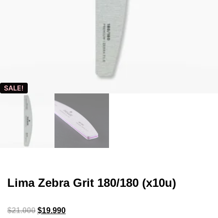
SALE!
Lima Zebra Grit 180/180 (x10u)
$
21.000
$
19.990