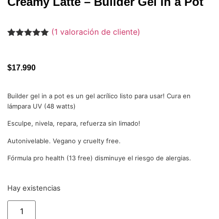
Creamy Latte – Builder Gel in a Pot
(
1
valoración de cliente)
Valorado
1
con
5.00
de
5 en base
a
valoración
$
17.990
de un
cliente
Builder gel in a pot es un gel acrílico listo para usar! Cura en
lámpara UV (48 watts)
Esculpe, nivela, repara, refuerza sin limado!
Autonivelable. Vegano y cruelty free.
Fórmula pro health (13 free) disminuye el riesgo de alergias.
Hay existencias