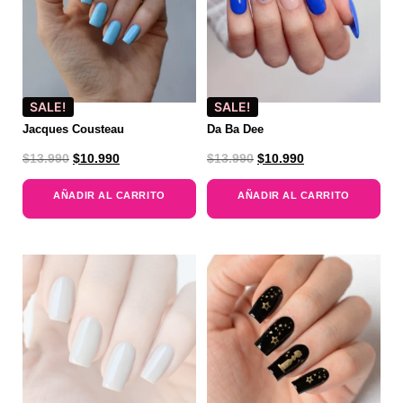
SALE!
SALE!
Jacques Cousteau
Da Ba Dee
$
13.990
$
10.990
$
13.990
$
10.990
AÑADIR AL CARRITO
AÑADIR AL CARRITO