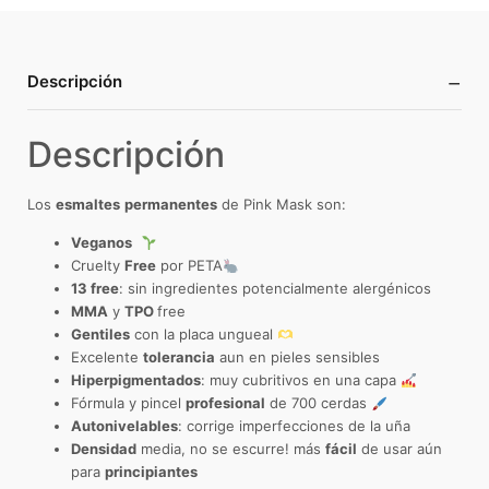
−
Descripción
Descripción
Los
esmaltes
permanentes
de Pink Mask son:
Veganos
Cruelty
Free
por PETA
13 free
: sin ingredientes potencialmente alergénicos
MMA
y
TPO
free
Gentiles
con la placa ungueal
Excelente
tolerancia
aun en pieles sensibles
Hiperpigmentados
: muy cubritivos en una capa
Fórmula y pincel
profesional
de 700 cerdas
Autonivelables
: corrige imperfecciones de la uña
Densidad
media, no se escurre! más
fácil
de usar aún
para
principiantes