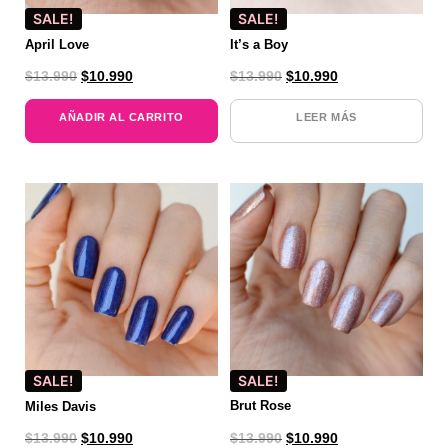
SALE!
SALE!
April Love
It’s a Boy
$
13.990
$
10.990
$
13.990
$
10.990
AÑADIR AL CARRITO
LEER MÁS
SALE!
SALE!
Miles Davis
Brut Rose
$
13.990
$
10.990
$
13.990
$
10.990