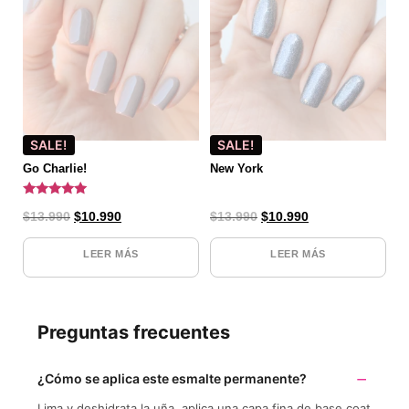
SALE!
SALE!
Go Charlie!
New York
Valorado
$
13.990
$
10.990
$
13.990
$
10.990
con
5.00
de 5
LEER MÁS
LEER MÁS
Preguntas frecuentes
¿Cómo se aplica este esmalte permanente?
Lima y deshidrata la uña, aplica una capa fina de base coat