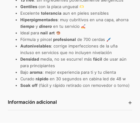
13 free
: sin ingredientes potencialmente alergénicos
Gentiles
con la placa ungueal
Excelente
tolerancia
aun en pieles sensibles
Hiperpigmentados
: muy cubritivos en una capa, ahorra
tiempo
y
dinero
en tu servicio
Ideal para
nail
art
Fórmula y pincel
profesional
de 700 cerdas
Autonivelables
: corrige imperfecciones de la uña
incluso en servicios que no incluyen nivelación
Densidad
media, no se escurre! más
fácil
de usar aún
para principiantes
Bajo
aroma
: mejor experiencia para ti y tu clienta
Curado
rápido
en 30 segundos en cabina led de 48 w
Soak
off
(fácil y rápido retirado con removedor o torno)
+
Información adicional