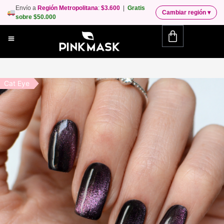
Envío a
Región Metropolitana
:
$3.600
|
Gratis
Cambiar región
▾
sobre $50.000
Cat Eye