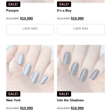
SALE!
SALE!
Pourpre
It’s a Boy
$
13.990
$
10.990
$
13.990
$
10.990
LEER MÁS
LEER MÁS
SALE!
SALE!
New York
Into the Shadows
$
13.990
$
10.990
$
13.990
$
10.990