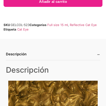
Añadir al carrito
SKU
GELCOL-523
Categorías
Full size 15 ml
,
Reflective Cat Eye
Etiqueta
Cat Eye
−
Descripción
Descripción