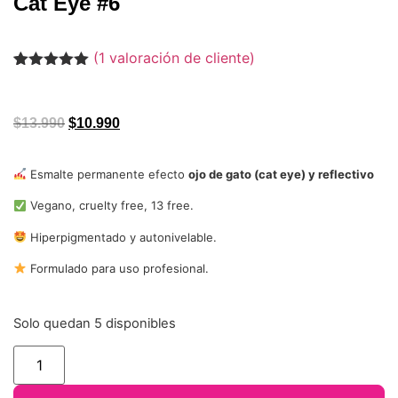
Cat Eye #6
(
1
valoración de cliente)
Valorado
1
con
5.00
de
5 en base
a
valoración
$
13.990
$
10.990
de un
cliente
Esmalte permanente efecto
ojo de gato (cat eye) y reflectivo
Vegano, cruelty free, 13 free.
Hiperpigmentado y autonivelable.
Formulado para uso profesional.
Solo quedan 5 disponibles