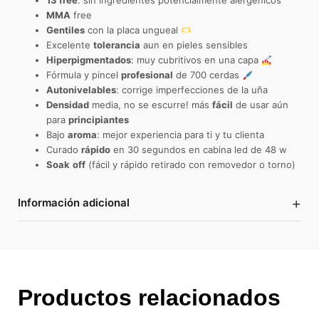
13 free
: sin ingredientes potencialmente alergénicos
MMA
free
Gentiles
con la placa ungueal
Excelente
tolerancia
aun en pieles sensibles
Hiperpigmentados
: muy cubritivos en una capa
Fórmula y pincel
profesional
de 700 cerdas
Autonivelables
: corrige imperfecciones de la uña
Densidad
media, no se escurre! más
fácil
de usar aún
para
principiantes
Bajo
aroma
: mejor experiencia para ti y tu clienta
Curado
rápido
en 30 segundos en cabina led de 48 w
Soak
off
(fácil y rápido retirado con removedor o torno)
+
Información adicional
Productos relacionados