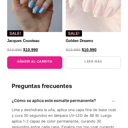
SALE!
SALE!
Jacques Cousteau
Golden Dreams
$
13.990
$
10.990
$
13.990
$
10.990
AÑADIR AL CARRITO
LEER MÁS
Preguntas frecuentes
¿Cómo se aplica este esmalte permanente?
Lima y deshidrata la uña, aplica una capa fina de base coat
y cura 30 segundos en lámpara UV-LED de 48 W. Luego
aplica 1-2 capas de color permanente, curando 30
segundos entre cada capa. Finaliza con top coat curando