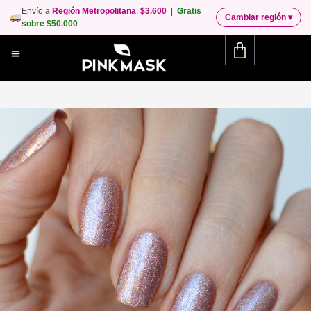
Envío a
Región Metropolitana
:
$3.600
|
Gratis
Cambiar región
▾
sobre $50.000