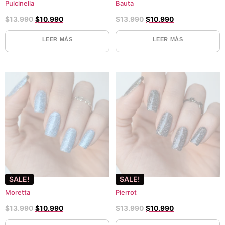
Pulcinella
Bauta
$
13.990
$
10.990
$
13.990
$
10.990
LEER MÁS
LEER MÁS
SALE!
SALE!
Moretta
Pierrot
$
13.990
$
10.990
$
13.990
$
10.990