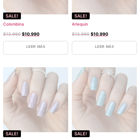
SALE!
SALE!
Colombina
Arlequin
$
13.990
$
10.990
$
13.990
$
10.990
LEER MÁS
LEER MÁS
SALE!
SALE!