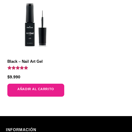
Black – Nail Art Gel
Valorado
$
9.990
con
5.00
de 5
AÑADIR AL CARRITO
INFORMACIÓN