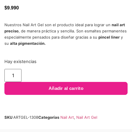
5 en base
a
valoración
$
9.990
de un
cliente
Nuestros Nail Art Gel son el producto ideal para lograr un
nail art
preciso
, de manera práctica y sencilla. Son esmaltes permanentes
especialmente pensados para diseñar gracias a su
pincel liner
y
su
alta pigmentación.
Hay existencias
Añadir al carrito
SKU
ARTGEL-1308
Categorías
Nail Art
,
Nail Art Gel