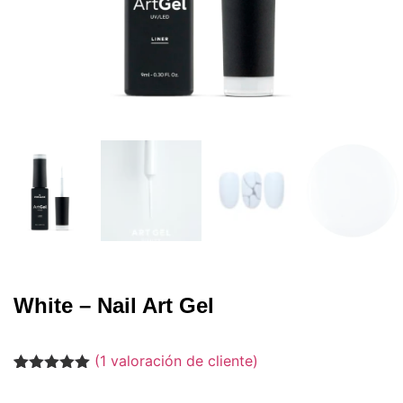
White – Nail Art Gel
(
1
valoración de cliente)
Valorado
1
con
5.00
de