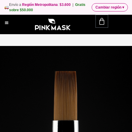
Envío a
Región Metropolitana
:
$3.600
|
Gratis
Cambiar región
▾
sobre $50.000