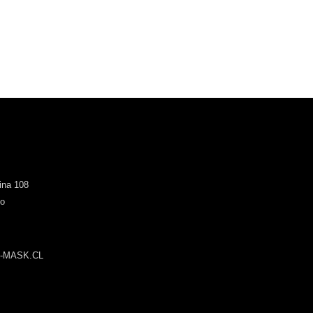
cina 108
go
-MASK.CL