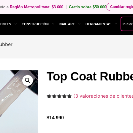
vío a
Región Metropolitana
:
$3.600
|
Gratis sobre $50.000
Cambiar reg
NENTES
CONSTRUCCIÓN
NAIL ART
HERRAMIENTAS
Inicia
ubber
Top Coat Rubb
(
3
valoraciones de cliente
Valorado
3
con
5.00
de
5 en base
a
$
14.990
valoraciones
de clientes