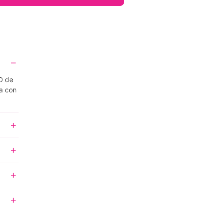
D de
a con