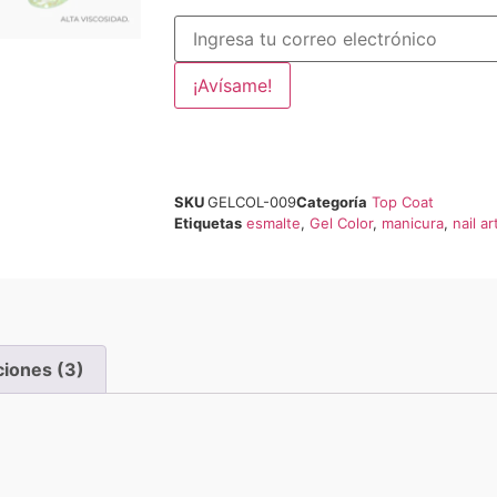
¡Avísame!
SKU
GELCOL-009
Categoría
Top Coat
Etiquetas
esmalte
,
Gel Color
,
manicura
,
nail ar
ciones (3)