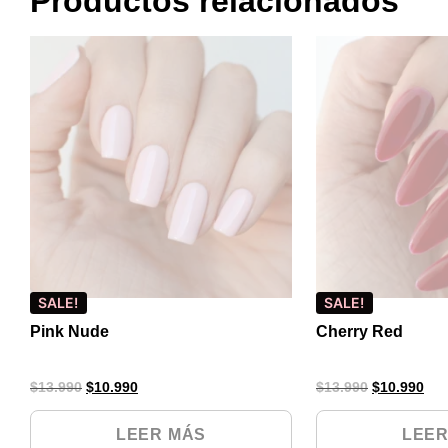
Productos relacionados
SALE!
SALE!
Pink Nude
Cherry Red
$
13.990
$
10.990
$
13.990
$
10.990
LEER MÁS
LEER