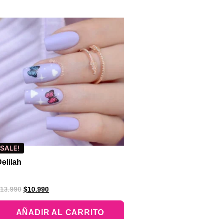
SALE!
elilah
13.990
$
10.990
AÑADIR AL CARRITO