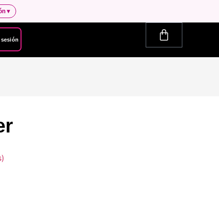
ión
▾
r sesión
er
s)