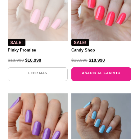
SALE!
SALE!
Pinky Promise
Candy Shop
$
13.990
$
10.990
$
13.990
$
10.990
LEER MÁS
AÑADIR AL CARRITO