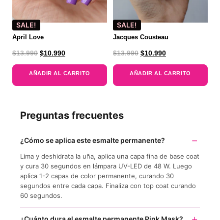
SALE!
SALE!
April Love
Jacques Cousteau
$
13.990
$
10.990
$
13.990
$
10.990
AÑADIR AL CARRITO
AÑADIR AL CARRITO
Preguntas frecuentes
¿Cómo se aplica este esmalte permanente?
Lima y deshidrata la uña, aplica una capa fina de base coat
y cura 30 segundos en lámpara UV-LED de 48 W. Luego
aplica 1-2 capas de color permanente, curando 30
segundos entre cada capa. Finaliza con top coat curando
60 segundos.
¿Cuánto dura el esmalte permanente Pink Mask?