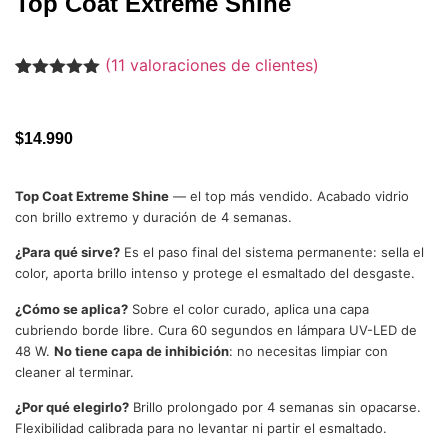
Top Coat Extreme Shine
(
11
valoraciones de clientes)
Valorado
11
con
4.91
de
5 en base
a
$
14.990
valoraciones
de clientes
Top Coat Extreme Shine
— el top más vendido. Acabado vidrio
con brillo extremo y duración de 4 semanas.
¿Para qué sirve?
Es el paso final del sistema permanente: sella el
color, aporta brillo intenso y protege el esmaltado del desgaste.
¿Cómo se aplica?
Sobre el color curado, aplica una capa
cubriendo borde libre. Cura 60 segundos en lámpara UV-LED de
48 W.
No tiene capa de inhibición
: no necesitas limpiar con
cleaner al terminar.
¿Por qué elegirlo?
Brillo prolongado por 4 semanas sin opacarse.
Flexibilidad calibrada para no levantar ni partir el esmaltado.