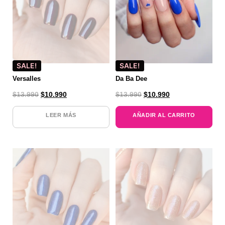
SALE!
SALE!
Versalles
Da Ba Dee
$
13.990
$
10.990
$
13.990
$
10.990
LEER MÁS
AÑADIR AL CARRITO