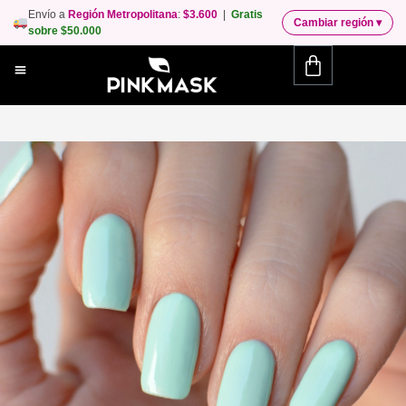
Envío a
Región Metropolitana
:
$3.600
|
Gratis
Cambiar región
▾
sobre $50.000