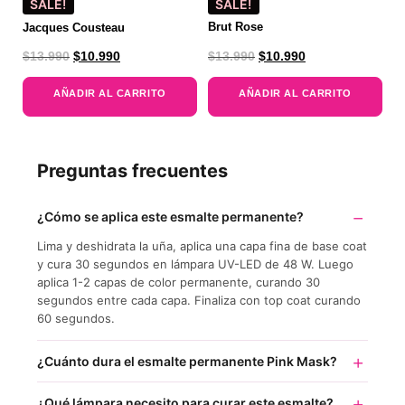
SALE!
SALE!
Jacques Cousteau
Brut Rose
$
13.990
$
10.990
$
13.990
$
10.990
AÑADIR AL CARRITO
AÑADIR AL CARRITO
Preguntas frecuentes
¿Cómo se aplica este esmalte permanente?
Lima y deshidrata la uña, aplica una capa fina de base coat
y cura 30 segundos en lámpara UV-LED de 48 W. Luego
aplica 1-2 capas de color permanente, curando 30
segundos entre cada capa. Finaliza con top coat curando
60 segundos.
¿Cuánto dura el esmalte permanente Pink Mask?
¿Qué lámpara necesito para curar este esmalte?