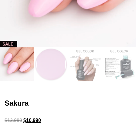
SALE!
Sakura
$
13.990
$
10.990