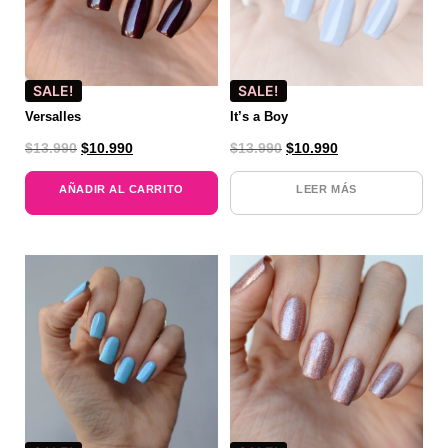
SALE!
SALE!
Versalles
It’s a Boy
$
13.990
$
10.990
$
13.990
$
10.990
AÑADIR AL CARRITO
LEER MÁS