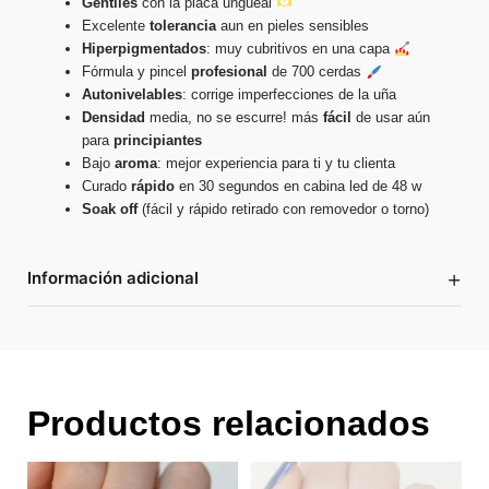
Gentiles
con la placa ungueal
Excelente
tolerancia
aun en pieles sensibles
Hiperpigmentados
: muy cubritivos en una capa
Fórmula y pincel
profesional
de 700 cerdas
Autonivelables
: corrige imperfecciones de la uña
Densidad
media, no se escurre! más
fácil
de usar aún
para
principiantes
Bajo
aroma
: mejor experiencia para ti y tu clienta
Curado
rápido
en 30 segundos en cabina led de 48 w
Soak
off
(fácil y rápido retirado con removedor o torno)
+
Información adicional
Productos relacionados