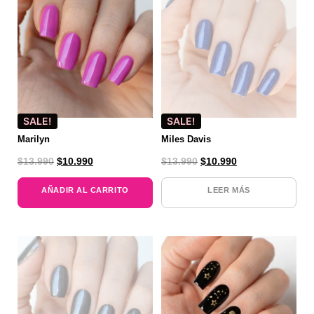
SALE!
SALE!
Marilyn
Miles Davis
$
13.990
$
10.990
$
13.990
$
10.990
AÑADIR AL CARRITO
LEER MÁS