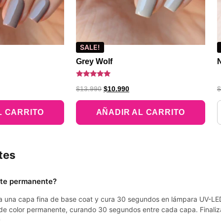
SALE!
Grey Wolf
Valorado
$
13.990
$
10.990
$
con
5.00
de 5
L CARRITO
AÑADIR AL CARRITO
tes
lte permanente?
ica una capa fina de base coat y cura 30 segundos en lámpara UV-LE
de color permanente, curando 30 segundos entre cada capa. Finaliz
.