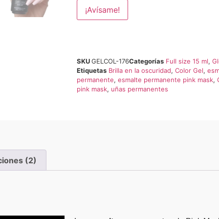
¡Avísame!
SKU
GELCOL-176
Categorías
Full size 15 ml
,
Gl
Etiquetas
Brilla en la oscuridad
,
Color Gel
,
esm
permanente
,
esmalte permanente pink mask
,
pink mask
,
uñas permanentes
ciones (2)