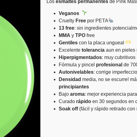
Los
esmaltes
permanentes
de Pink Mas
Veganos
Cruelty
Free
por PETA
13 free
: sin ingredientes potencial
MMA
y
TPO
free
Gentiles
con la placa ungueal
Excelente
tolerancia
aun en pieles 
Hiperpigmentados
: muy cubritivo
Fórmula y pincel
profesional
de 70
Autonivelables
: corrige imperfecci
Densidad
media, no se escurre! m
principiantes
Bajo
aroma
: mejor experiencia para t
Curado
rápido
en 30 segundos en c
Soak
off
(fácil y rápido retirado co