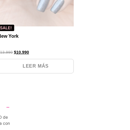
SALE!
New York
13.990
$
10.990
LEER MÁS
D de
a con