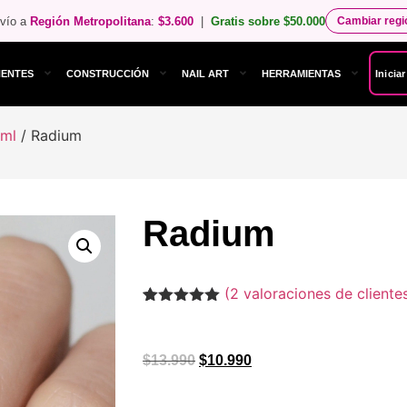
vío a
Región Metropolitana
:
$3.600
|
Gratis sobre $50.000
Cambiar reg
NENTES
CONSTRUCCIÓN
NAIL ART
HERRAMIENTAS
Inicia
 ml
/ Radium
Radium
(
2
valoraciones de cliente
Valorado
2
con
5.00
de
5 en base
a
$
13.990
$
10.990
valoraciones
de clientes