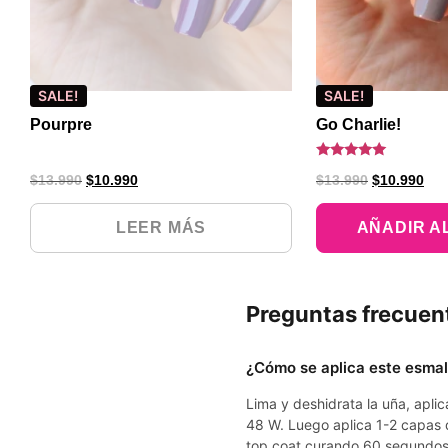
SALE!
SALE!
Pourpre
Go Charlie!
Valorado
$
13.990
$
10.990
$
13.990
$
10.990
con
5.00
de 5
LEER MÁS
AÑADIR A
Preguntas frecuen
¿Cómo se aplica este esma
Lima y deshidrata la uña, apl
48 W. Luego aplica 1-2 capas 
top coat curando 60 segundos