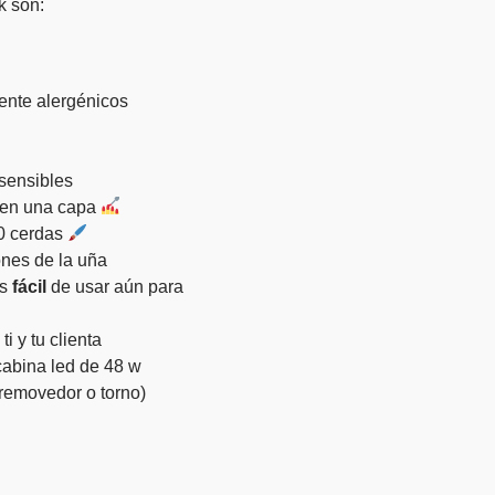
k son:
mente alergénicos
sensibles
s en una capa
0 cerdas
ones de la uña
ás
fácil
de usar aún para
i y tu clienta
abina led de 48 w
n removedor o torno)