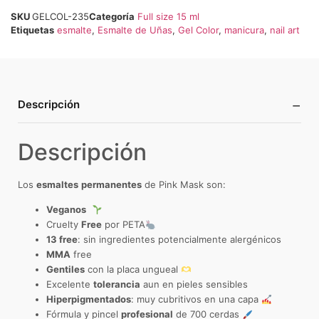
SKU
GELCOL-235
Categoría
Full size 15 ml
Etiquetas
esmalte
,
Esmalte de Uñas
,
Gel Color
,
manicura
,
nail art
−
Descripción
Descripción
Los
esmaltes
permanentes
de Pink Mask son:
Veganos
Cruelty
Free
por PETA
13 free
: sin ingredientes potencialmente alergénicos
MMA
free
Gentiles
con la placa ungueal
Excelente
tolerancia
aun en pieles sensibles
Hiperpigmentados
: muy cubritivos en una capa
Fórmula y pincel
profesional
de 700 cerdas