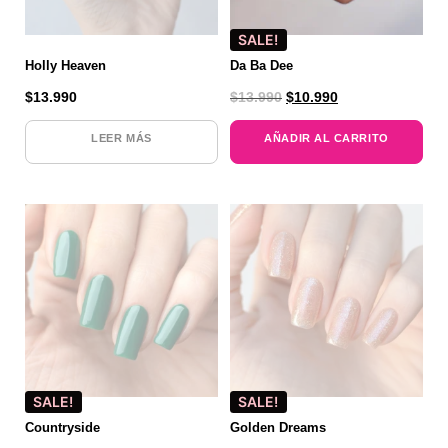
SALE!
Holly Heaven
Da Ba Dee
$
13.990
$
13.990
$
10.990
LEER MÁS
AÑADIR AL CARRITO
SALE!
SALE!
Countryside
Golden Dreams