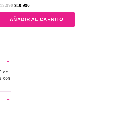
alorado
13.990
$
10.990
on
.00
e 5
AÑADIR AL CARRITO
D de
a con