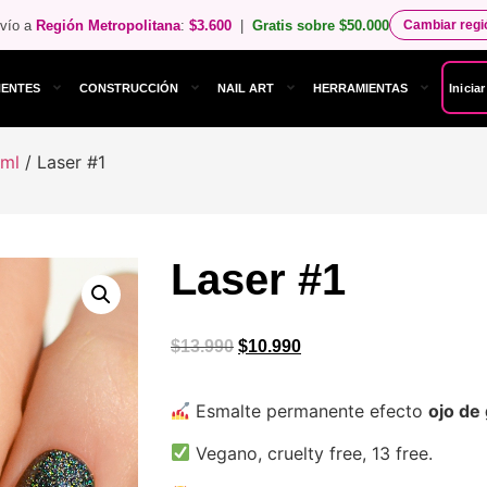
vío a
Región Metropolitana
:
$3.600
|
Gratis sobre $50.000
Cambiar reg
NENTES
CONSTRUCCIÓN
NAIL ART
HERRAMIENTAS
Inicia
 ml
/ Laser #1
Laser #1
$
13.990
$
10.990
Esmalte permanente efecto
ojo de 
Vegano, cruelty free, 13 free.