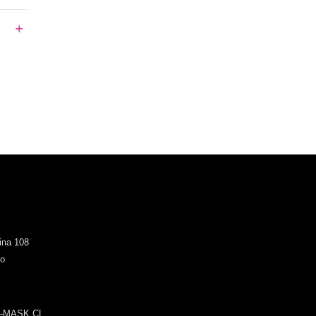
cina 108
go
-MASK.CL