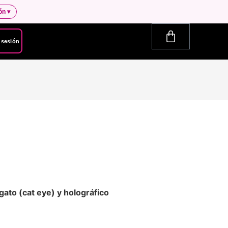
ión
▾
r sesión
gato (cat eye) y holográfico