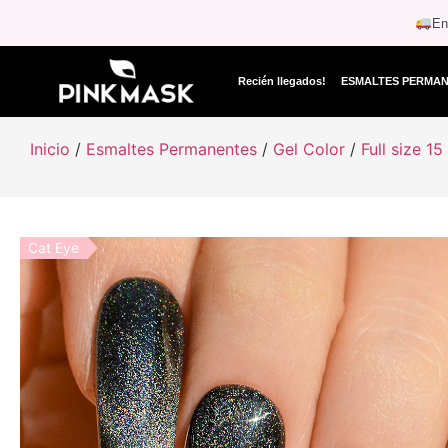
En
Recién llegados!
ESMALTES PERMA
Inicio
/
Esmaltes Permanentes
/
Gel Color
/
Full size 15
Cat Eye