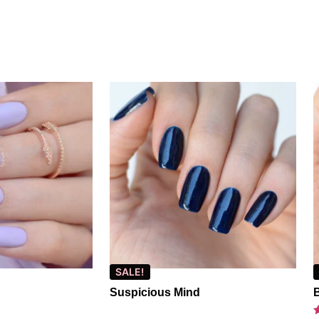
SALE!
Suspicious Mind
B