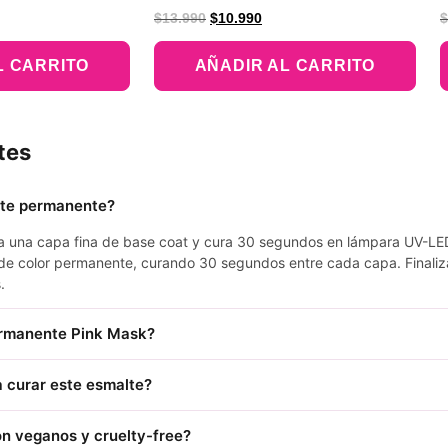
V
$
13.990
$
10.990
$
c
5
d
L CARRITO
AÑADIR AL CARRITO
tes
lte permanente?
ica una capa fina de base coat y cura 30 segundos en lámpara UV-LE
de color permanente, curando 30 segundos entre cada capa. Finaliz
.
ermanente Pink Mask?
 curar este esmalte?
n veganos y cruelty-free?