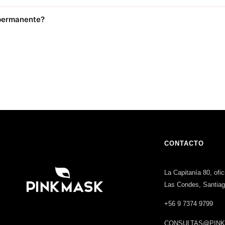
 permanente?
CONTACTO
La Capitanía 80, ofi
Las Condes, Santia
+56 9 7374 9799
CONSULTAS@PINK