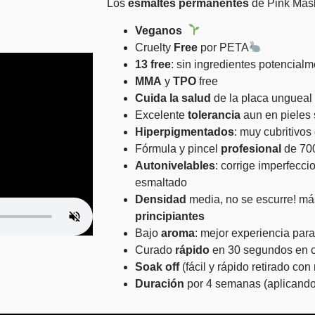
Los
esmaltes
permanentes
de Pink Mas
Veganos
Cruelty
Free
por PETA
13 free
: sin ingredientes potencial
MMA
y
TPO
free
Cuida la salud
de la placa ungueal
Excelente
tolerancia
aun en pieles 
Hiperpigmentados
: muy cubritivo
Fórmula y pincel
profesional
de 70
Autonivelables
: corrige imperfeccio
esmaltado
Densidad
media, no se escurre! m
principiantes
Bajo
aroma
: mejor experiencia para t
Curado
rápido
en 30 segundos en c
Soak
off
(fácil y rápido retirado co
Duración
por 4 semanas (aplicando