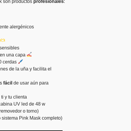
k son productos
profesionales
:
mente alergénicos
sensibles
s en una capa
0 cerdas
nes de la uña y facilita el
ás
fácil
de usar aún para
i y tu clienta
abina UV led de 48 w
n removedor o torno)
 sistema Pink Mask completo)