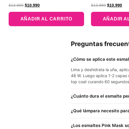
$
13.990
$
10.990
$
13.990
$
10.990
AÑADIR AL CARRITO
AÑADIR A
Preguntas frecuen
¿Cómo se aplica este esma
Lima y deshidrata la uña, apl
48 W. Luego aplica 1-2 capas 
top coat curando 60 segundos
¿Cuánto dura el esmalte p
¿Qué lámpara necesito para
¿Los esmaltes Pink Mask so