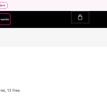
ión
▾
r sesión
ee, 13 free.