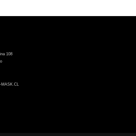
cina 108
go
-MASK.CL