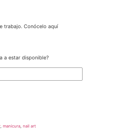
e trabajo. Conócelo aquí
a a estar disponible?
r
,
manicura
,
nail art