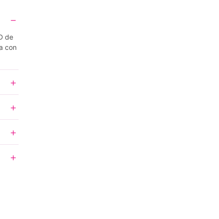
D de
a con