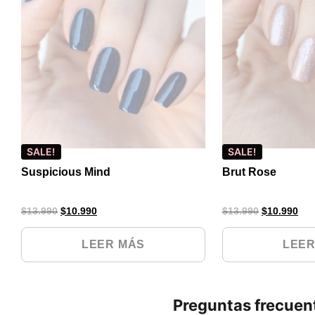
SALE!
SALE!
Suspicious Mind
Brut Rose
$
13.990
$
10.990
$
13.990
$
10.990
LEER MÁS
LEER
Preguntas frecuen