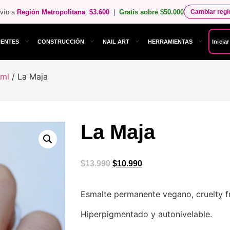
vío a
Región Metropolitana
:
$3.600
|
Gratis sobre $50.000
Cambiar reg
NENTES
CONSTRUCCIÓN
NAIL ART
HERRAMIENTAS
Inicia
 ml
/ La Maja
La Maja
$
13.990
$
10.990
Esmalte permanente vegano, cruelty fr
Hiperpigmentado y autonivelable.