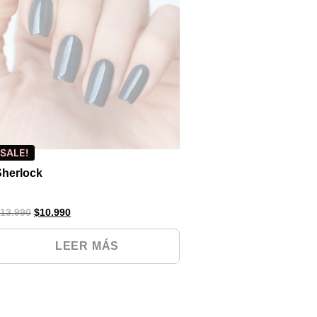
SALE!
Sherlock
13.990
$
10.990
LEER MÁS