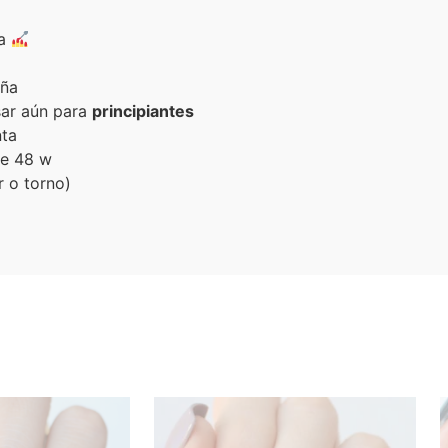
pa
uña
ar aún para
principiantes
nta
de 48 w
r o torno)