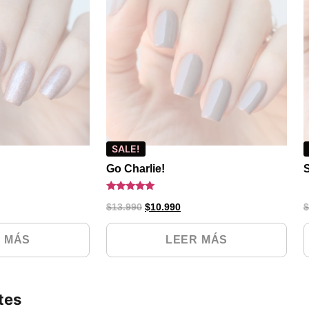
SALE!
Go Charlie!
Valorado
$
13.990
$
10.990
$
con
5.00
de 5
 MÁS
LEER MÁS
tes