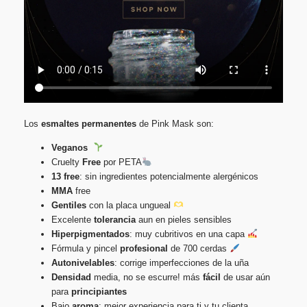
Los
esmaltes
permanentes
de Pink Mask son:
Veganos
Cruelty
Free
por PETA
13 free
: sin ingredientes potencialmente alergénicos
MMA
free
Gentiles
con la placa ungueal
Excelente
tolerancia
aun en pieles sensibles
Hiperpigmentados
: muy cubritivos en una capa
Fórmula y pincel
profesional
de 700 cerdas
Autonivelables
: corrige imperfecciones de la uña
Densidad
media, no se escurre! más
fácil
de usar aún
para
principiantes
Bajo
aroma
: mejor experiencia para ti y tu clienta