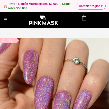
Envío a
Región Metropolitana
:
$3.600
|
Gratis
Cambiar región
▾
sobre $50.000
Cat Eye