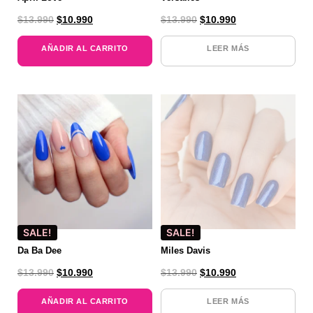
$
13.990
$
10.990
$
13.990
$
10.990
AÑADIR AL CARRITO
LEER MÁS
SALE!
SALE!
Da Ba Dee
Miles Davis
$
13.990
$
10.990
$
13.990
$
10.990
AÑADIR AL CARRITO
LEER MÁS