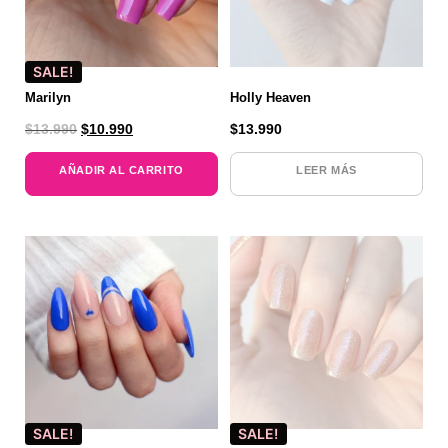
SALE!
Marilyn
Holly Heaven
$
13.990
$
10.990
$
13.990
AÑADIR AL CARRITO
LEER MÁS
SALE!
SALE!