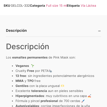
SKU
GELCOL-332
Categoría
Full size 15 ml
Etiqueta
Vía Láctea
−
Descripción
Descripción
Los
esmaltes
permanentes
de Pink Mask son:
Veganos
Cruelty
Free
por PETA
13 free
: sin ingredientes potencialmente alergénicos
MMA
y
TPO
free
Gentiles
con la placa ungueal
Excelente
tolerancia
aun en pieles sensibles
Hiperpigmentados
: muy cubritivos en una capa
Fórmula y pincel
profesional
de 700 cerdas
Autonivelables
: corrige imperfecciones de la uña