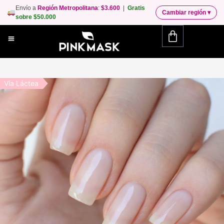
Envío a
Región Metropolitana
:
$3.600
|
Gratis
Cambiar región
▾
sobre $50.000
Vía Láctea