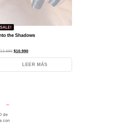
SALE!
Into the Shadows
13.990
$
10.990
LEER MÁS
D de
a con