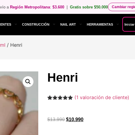
vío a
Región Metropolitana
:
$3.600
|
Gratis sobre $50.000
Cambiar reg
NENTES
CONSTRUCCIÓN
NAIL ART
HERRAMIENTAS
Inicia
 ml
/ Henri
Henri
(
1
valoración de cliente)
Valorado
1
con
5.00
de
5 en base
a
valoración
$
13.990
$
10.990
de un
cliente