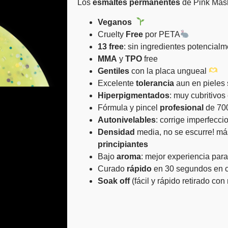
Los
esmaltes
permanentes
de Pink Mas
Veganos
Cruelty
Free
por PETA
13 free
: sin ingredientes potencial
MMA
y
TPO
free
Gentiles
con la placa ungueal
Excelente
tolerancia
aun en pieles 
Hiperpigmentados
: muy cubritivo
Fórmula y pincel
profesional
de 70
Autonivelables
: corrige imperfecci
Densidad
media, no se escurre! m
principiantes
Bajo
aroma
: mejor experiencia para t
Curado
rápido
en 30 segundos en c
Soak
off
(fácil y rápido retirado co