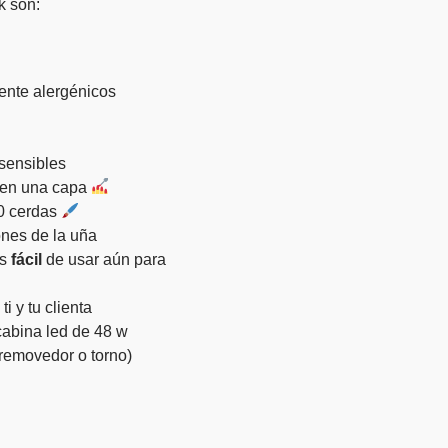
k son:
mente alergénicos
sensibles
s en una capa
0 cerdas
ones de la uña
ás
fácil
de usar aún para
i y tu clienta
abina led de 48 w
n removedor o torno)