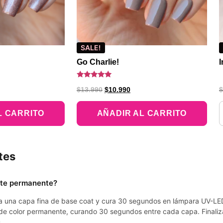
SALE!
Go Charlie!
Valorado
$
13.990
$
10.990
$
con
5.00
de 5
L CARRITO
AÑADIR AL CARRITO
tes
lte permanente?
ica una capa fina de base coat y cura 30 segundos en lámpara UV-LE
de color permanente, curando 30 segundos entre cada capa. Finaliz
.