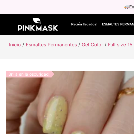
En
Recién llegados!
ESMALTES PERMA
Inicio
/
Esmaltes Permanentes
/
Gel Color
/
Full size 15
Brilla en la oscuridad