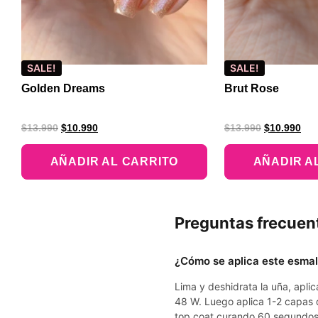
SALE!
SALE!
Golden Dreams
Brut Rose
$
13.990
$
10.990
$
13.990
$
10.990
AÑADIR AL CARRITO
AÑADIR A
Preguntas frecuen
¿Cómo se aplica este esma
Lima y deshidrata la uña, apl
48 W. Luego aplica 1-2 capas 
top coat curando 60 segundos