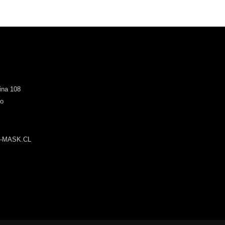
cina 108
go
-MASK.CL