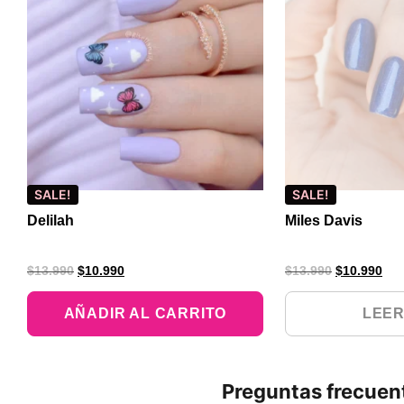
SALE!
SALE!
Delilah
Miles Davis
$
13.990
$
10.990
$
13.990
$
10.990
AÑADIR AL CARRITO
LEER
Preguntas frecuen