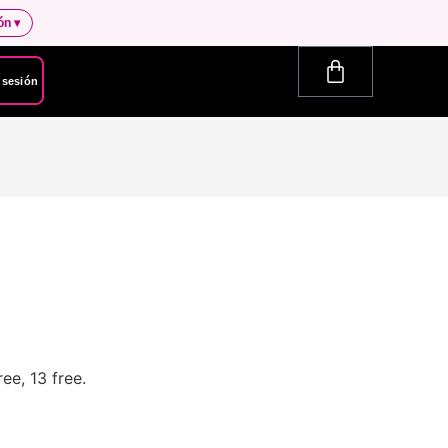
ión
▾
r sesión
ee, 13 free.