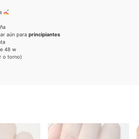
pa
uña
ar aún para
principiantes
nta
de 48 w
r o torno)