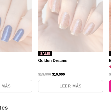
SALE!
Golden Dreams
B
V
$
13.990
$
10.990
$
c
5
d
 MÁS
LEER MÁS
tes