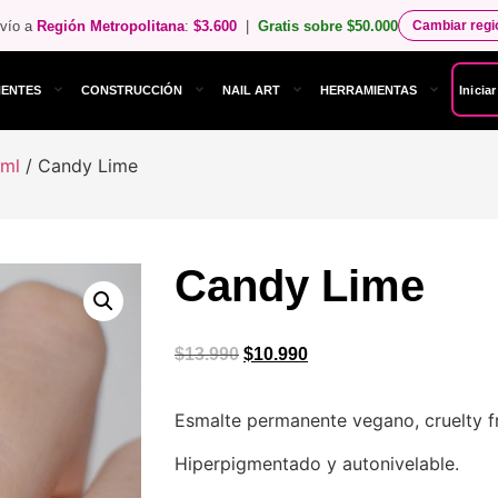
vío a
Región Metropolitana
:
$3.600
|
Gratis sobre $50.000
Cambiar reg
NENTES
CONSTRUCCIÓN
NAIL ART
HERRAMIENTAS
Inicia
 ml
/ Candy Lime
Candy Lime
$
13.990
$
10.990
Esmalte permanente vegano, cruelty fr
Hiperpigmentado y autonivelable.