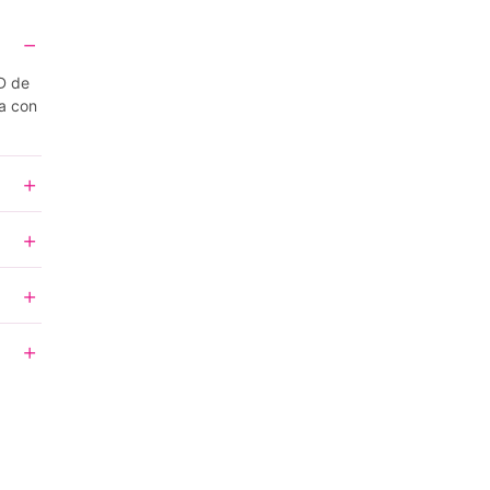
D de
a con