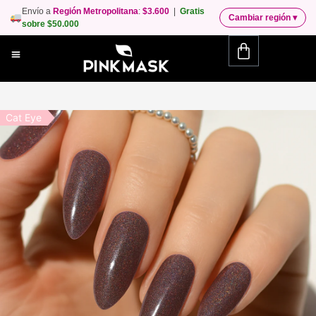
Envío a
Región Metropolitana
:
$3.600
|
Gratis
Cambiar región
▾
sobre $50.000
Cat Eye