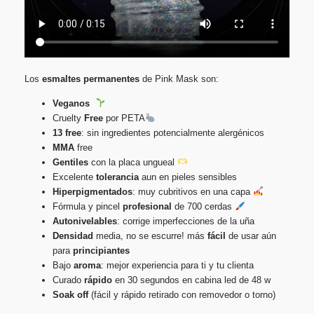
Los
esmaltes
permanentes
de Pink Mask son:
Veganos
Cruelty
Free
por PETA
13 free
: sin ingredientes potencialmente alergénicos
MMA
free
Gentiles
con la placa ungueal
Excelente
tolerancia
aun en pieles sensibles
Hiperpigmentados
: muy cubritivos en una capa
Fórmula y pincel
profesional
de 700 cerdas
Autonivelables
: corrige imperfecciones de la uña
Densidad
media, no se escurre! más
fácil
de usar aún
para
principiantes
Bajo
aroma
: mejor experiencia para ti y tu clienta
Curado
rápido
en 30 segundos en cabina led de 48 w
Soak
off
(fácil y rápido retirado con removedor o torno)