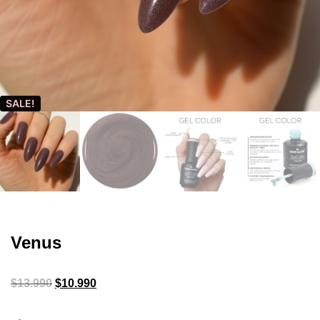
SALE!
Venus
$
13.990
$
10.990