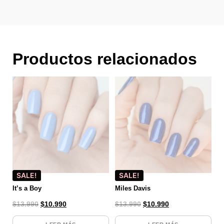
Productos relacionados
SALE!
SALE!
It’s a Boy
Miles Davis
$
13.990
$
10.990
$
13.990
$
10.990