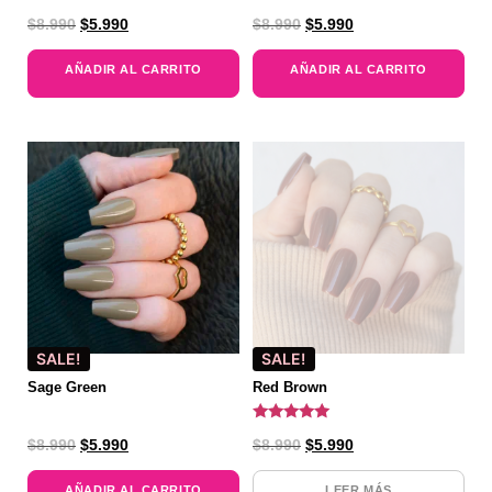
$
8.990
$
5.990
$
8.990
$
5.990
AÑADIR AL CARRITO
AÑADIR AL CARRITO
SALE!
SALE!
Sage Green
Red Brown
Valorado
$
8.990
$
5.990
$
8.990
$
5.990
con
5.00
de 5
AÑADIR AL CARRITO
LEER MÁS