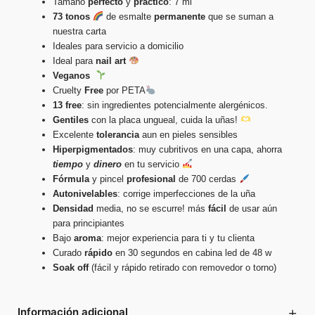
Tamaño
perfecto
y
práctico
: 7 ml
73 tonos
de esmalte
permanente
que se suman a
nuestra carta
Ideales para servicio a domicilio
Ideal para
nail
art
Veganos
Cruelty
Free
por PETA
13 free
: sin ingredientes potencialmente alergénicos.
Gentiles
con la placa ungueal, cuida la uñas!
Excelente
tolerancia
aun en pieles sensibles
Hiperpigmentados
: muy cubritivos en una capa, ahorra
tiempo
y
dinero
en tu servicio
Fórmula
y pincel
profesional
de 700 cerdas
Autonivelables
: corrige imperfecciones de la uña
Densidad
media, no se escurre! más
fácil
de usar aún
para principiantes
Bajo
aroma
: mejor experiencia para ti y tu clienta
Curado
rápido
en 30 segundos en cabina led de 48 w
Soak
off
(fácil y rápido retirado con removedor o torno)
+
Información adicional