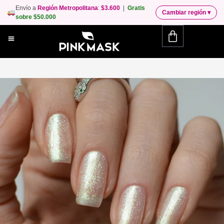
Envío a
Región Metropolitana
:
$3.600
|
Gratis
Cambiar región
▾
sobre $50.000