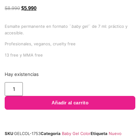
5 en base
a
valoración
$
8.990
$
5.990
de un
cliente
Esmalte permanente en formato ¨
baby gel
¨ de 7 ml: práctico y
accesible.
Profesionales, veganos, cruelty free
13 free y MMA free
Hay existencias
Añadir al carrito
SKU
GELCOL-1753
Categoría
Baby Gel Color
Etiqueta
Nuevo