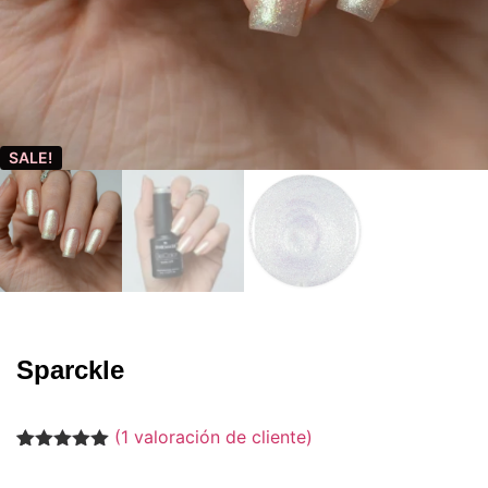
SALE!
Sparckle
(
1
valoración de cliente)
Valorado
1
con
5.00
de