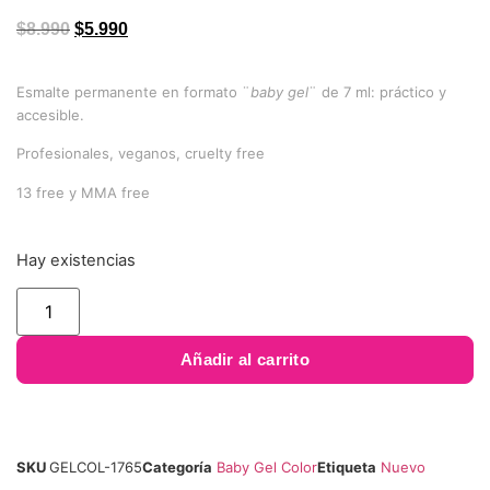
5 en base
a
valoración
$
8.990
$
5.990
de un
cliente
Esmalte permanente en formato ¨
baby gel
¨ de 7 ml: práctico y
accesible.
Profesionales, veganos, cruelty free
13 free y MMA free
Hay existencias
Añadir al carrito
SKU
GELCOL-1765
Categoría
Baby Gel Color
Etiqueta
Nuevo