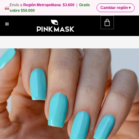
Envío a
Región Metropolitana
:
$3.600
|
Gratis
Cambiar región
▾
sobre $50.000