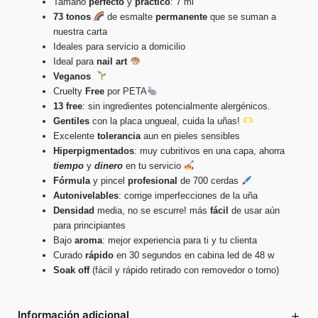
Tamaño
perfecto
y
práctico
: 7 ml
73 tonos
de esmalte
permanente
que se suman a
nuestra carta
Ideales para servicio a domicilio
Ideal para
nail
art
Veganos
Cruelty
Free
por PETA
13 free
: sin ingredientes potencialmente alergénicos.
Gentiles
con la placa ungueal, cuida la uñas!
Excelente
tolerancia
aun en pieles sensibles
Hiperpigmentados
: muy cubritivos en una capa, ahorra
tiempo
y
dinero
en tu servicio
Fórmula
y pincel
profesional
de 700 cerdas
Autonivelables
: corrige imperfecciones de la uña
Densidad
media, no se escurre! más
fácil
de usar aún
para principiantes
Bajo
aroma
: mejor experiencia para ti y tu clienta
Curado
rápido
en 30 segundos en cabina led de 48 w
Soak
off
(fácil y rápido retirado con removedor o torno)
+
Información adicional