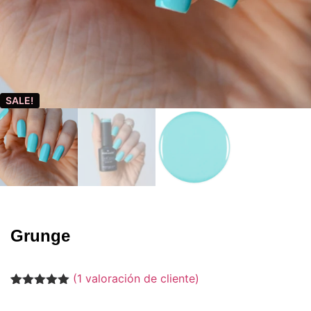
SALE!
Grunge
(
1
valoración de cliente)
Valorado
1
con
5.00
de