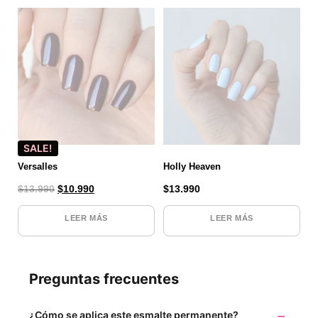
SALE!
Versalles
Holly Heaven
$
13.990
$
10.990
$
13.990
LEER MÁS
LEER MÁS
Preguntas frecuentes
¿Cómo se aplica este esmalte permanente?