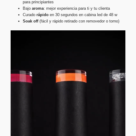
para principiantes
Bajo
aroma
: mejor experiencia para ti y tu clienta
Curado
rápido
en 30 segundos en cabina led de 48 w
Soak
off
(fácil y rápido retirado con removedor o torno)