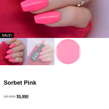
SALE!
Sorbet Pink
$
8.990
$
5.990