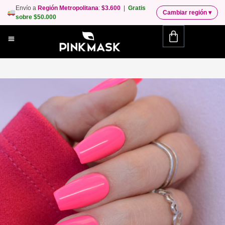
Envío a
Región Metropolitana
:
$3.600
|
Gratis
Cambiar región
▾
sobre $50.000