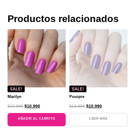
Productos relacionados
SALE!
SALE!
Marilyn
Pourpre
$
13.990
$
10.990
$
13.990
$
10.990
AÑADIR AL CARRITO
LEER MÁS