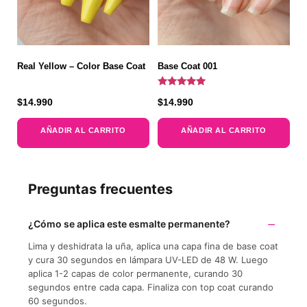
Real Yellow – Color Base Coat
Base Coat 001
Valorado
$
14.990
$
14.990
con
5.00
de 5
AÑADIR AL CARRITO
AÑADIR AL CARRITO
Preguntas frecuentes
¿Cómo se aplica este esmalte permanente?
Lima y deshidrata la uña, aplica una capa fina de base coat
y cura 30 segundos en lámpara UV-LED de 48 W. Luego
aplica 1-2 capas de color permanente, curando 30
segundos entre cada capa. Finaliza con top coat curando
60 segundos.