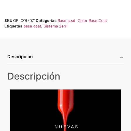
SKU
GELCOL-071
Categorías
Base coat
,
Color Base Coat
Etiquetas
base coat
,
Sistema 2en1
−
Descripción
Descripción