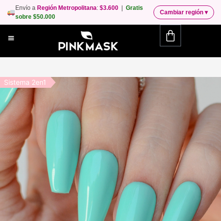
Envío a
Región Metropolitana
:
$3.600
|
Gratis
Cambiar región
▾
sobre $50.000
Sistema 2en1