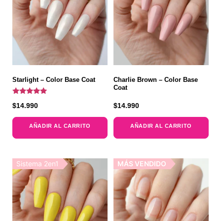
Starlight – Color Base Coat
Charlie Brown – Color Base
Coat
Valorado
$
14.990
$
14.990
con
5.00
de 5
AÑADIR AL CARRITO
AÑADIR AL CARRITO
Sistema 2en1
MÁS VENDIDO