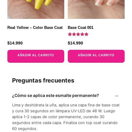
Real Yellow – Color Base Coat
Base Coat 001
Valorado
$
14.990
$
14.990
con
5.00
de 5
AÑADIR AL CARRITO
AÑADIR AL CARRITO
Preguntas frecuentes
¿Cómo se aplica este esmalte permanente?
Lima y deshidrata la uña, aplica una capa fina de base coat
y cura 30 segundos en lámpara UV-LED de 48 W. Luego
aplica 1-2 capas de color permanente, curando 30
segundos entre cada capa. Finaliza con top coat curando
60 segundos.