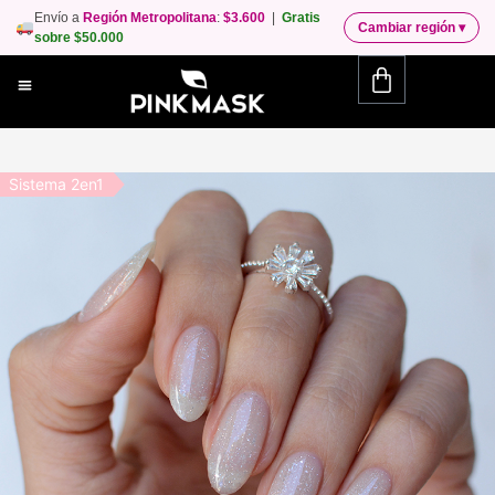
Envío a
Región Metropolitana
:
$3.600
|
Gratis
Cambiar región
▾
sobre $50.000
Sistema 2en1