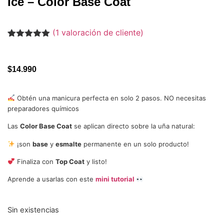
Ice – Color Base Coat
(
1
valoración de cliente)
Valorado
1
con
5.00
de
5 en base
a
valoración
$
14.990
de un
cliente
Obtén una manicura perfecta en solo 2 pasos. NO necesitas
preparadores químicos
Las
Color Base Coat
se aplican directo sobre la uña natural:
¡son
base
y
esmalte
permanente en un solo producto!
Finaliza con
Top Coat
y listo!
Aprende a usarlas con este
mini tutorial
Sin existencias