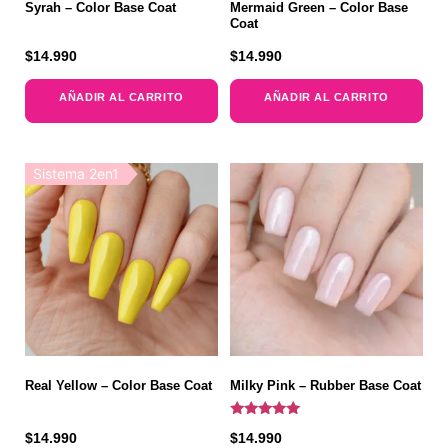
Syrah – Color Base Coat
Mermaid Green – Color Base
Coat
$
14.990
$
14.990
AÑADIR AL CARRITO
AÑADIR AL CARRITO
Sistema 2en1
Real Yellow – Color Base Coat
Milky Pink – Rubber Base Coat
Valorado
$
14.990
$
14.990
con