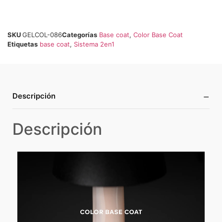
SKU
GELCOL-086
Categorías
Base coat
,
Color Base Coat
Etiquetas
base coat
,
Sistema 2en1
−
Descripción
Descripción