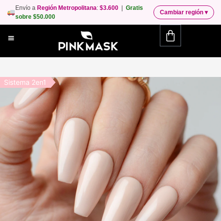
Envío a
Región Metropolitana
:
$3.600
|
Gratis
Cambiar región
▾
sobre $50.000
Sistema 2en1