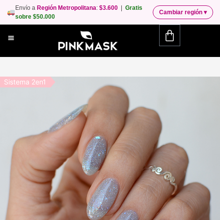
Envío a
Región Metropolitana
:
$3.600
|
Gratis
Cambiar región
▾
sobre $50.000
Sistema 2en1