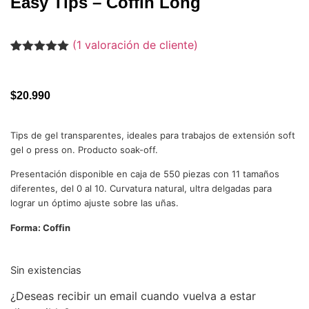
Easy Tips – Coffin Long
(
1
valoración de cliente)
Valorado
1
con
5.00
de
5 en base
a
valoración
$
20.990
de un
cliente
Tips de gel transparentes, ideales para trabajos de extensión soft
gel o press on. Producto soak-off.
Presentación disponible en caja de 550 piezas con 11 tamaños
diferentes, del 0 al 10. Curvatura natural, ultra delgadas para
lograr un óptimo ajuste sobre las uñas.
Forma: Coffin
Sin existencias
¿Deseas recibir un email cuando vuelva a estar