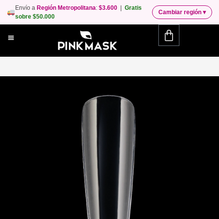
Envío a
Región Metropolitana
:
$3.600
|
Gratis
Cambiar región
▾
sobre $50.000