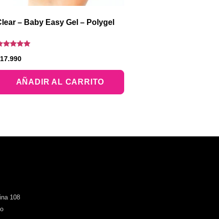
lear – Baby Easy Gel – Polygel
alorado
17.990
on
.00
e 5
AÑADIR AL CARRITO
cina 108
go