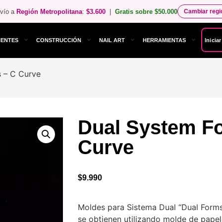
vío a
Región Metropolitana
:
$3.600
|
Gratis sobre $50.000
Cambiar reg
NENTES
CONSTRUCCIÓN
NAIL ART
HERRAMIENTAS
Inicia
 – C Curve
Dual System F
Curve
$
9.990
Moldes para Sistema Dual “Dual Forms”
se obtienen utilizando molde de papel