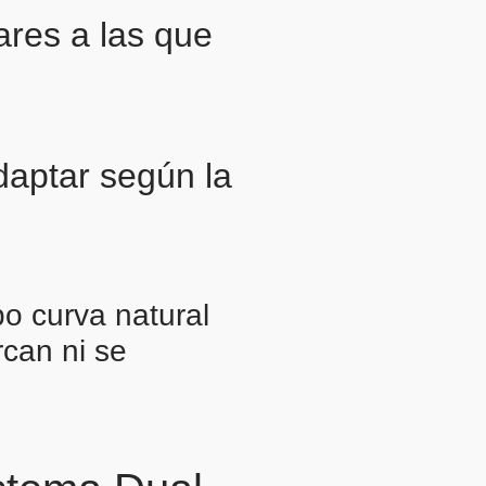
lares a las que
daptar según la
po curva natural
rcan ni se