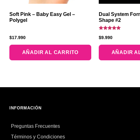
Soft Pink – Baby Easy Gel –
Dual System Form
Polygel
Shape #2
Valorado
$
17.990
$
9.990
con
5.00
de 5
AÑADIR AL CARRITO
AÑADIR A
INFORMACIÓN
Preguntas Frecuentes
Términos y Condiciones