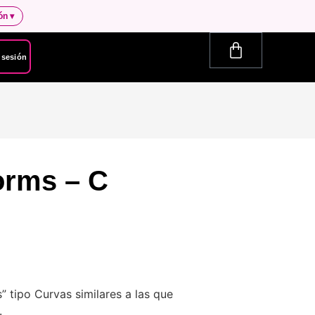
ión
▾
r sesión
orms – C
 tipo Curvas similares a las que
.