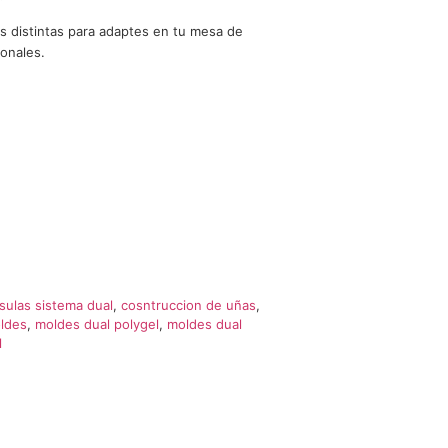
 distintas para adaptes en tu mesa de
ionales.
sulas sistema dual
,
cosntruccion de uñas
,
ldes
,
moldes dual polygel
,
moldes dual
l