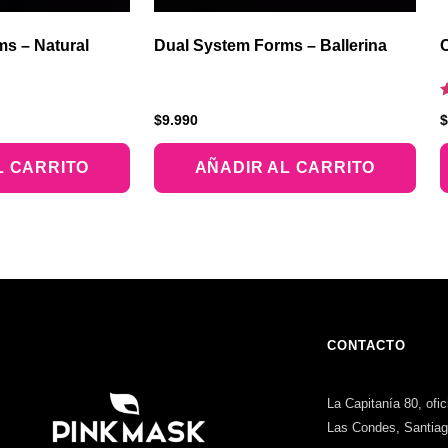
s – Natural
Dual System Forms – Ballerina
C
V
$
9.990
$
c
5
d
L CARRITO
AÑADIR AL CARRITO
CONTACTO
La Capitanía 80, ofi
Las Condes, Santia