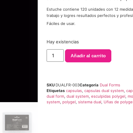
Estuche contiene 120 unidades con 12 medidas
trabajo y logres resultados perfectos y profes
Fáciles de usar.
Hay existencias
Añadir al carrito
SKU
DUALFR-003
Categoría
Dual Forms
Etiquetas
capsulas
,
capsulas dual system
,
cap
dual form
,
dual system
,
esculpidas polygel
,
mo
system
,
polygel
,
sistema dual
,
Uñas de polyge