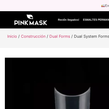
En
Recién llegados!
ESMALTES PERMA
Inicio
/
Construcción
/
Dual Forms
/ Dual System Forms