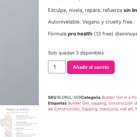
Esculpe, nivela, repara, refuerza
sin l
Autonivelable. Vegano y cruelty free.
Fórmula
pro health
(13 free) disminuye
Solo quedan 3 disponibles
Añadir al carrito
SKU
BLDRGL-509
Categoría
Builder Gel in a Po
Etiquetas
Builder Gel
,
capping
,
construcción 
de Construcción
,
Kapping
,
manicuria
,
nail art
,