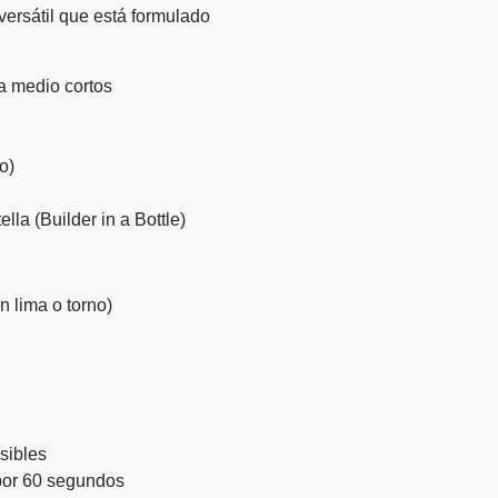
versátil que está formulado
a medio cortos
o)
lla (Builder in a Bottle)
 lima o torno)
nsibles
por 60 segundos