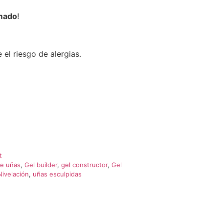
imado
!
 el riesgo de alergias.
t
de uñas
,
Gel builder
,
gel constructor
,
Gel
Nivelación
,
uñas esculpidas