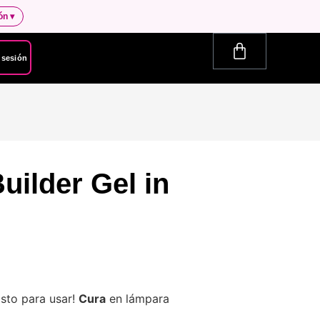
ión
▾
r sesión
uilder Gel in
listo para usar!
Cura
en lámpara