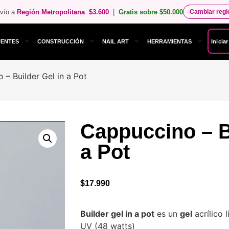
vío a
Región Metropolitana
:
$3.600
|
Gratis sobre $50.000
Cambiar reg
NENTES
CONSTRUCCIÓN
NAIL ART
HERRAMIENTAS
Inicia
 – Builder Gel in a Pot
Cappuccino – B
a Pot
$
17.990
Builder gel in a pot
es un
gel
acrílico 
UV (48 watts)