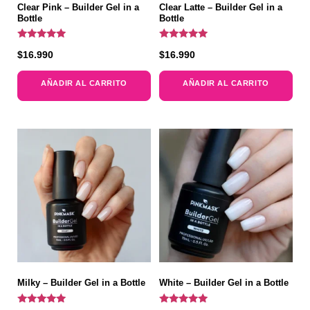
Clear Pink – Builder Gel in a
Clear Latte – Builder Gel in a
Bottle
Bottle
Valorado
Valorado
$
16.990
$
16.990
con
con
5.00
5.00
de 5
de 5
AÑADIR AL CARRITO
AÑADIR AL CARRITO
Milky – Builder Gel in a Bottle
White – Builder Gel in a Bottle