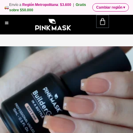
Envío a
Región Metropolitana
:
$3.600
|
Gratis
Cambiar región
▾
sobre $50.000