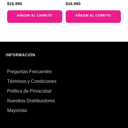
Valorado
Valorado
$
16.990
$
16.990
con
con
5.00
5.00
de 5
de 5
AÑADIR AL CARRITO
AÑADIR AL CARRITO
INFORMACIÓN
Preguntas Frecuentes
Términos y Condiciones
Política de Privacidad
Nuestros Distribuidores
Mayorista