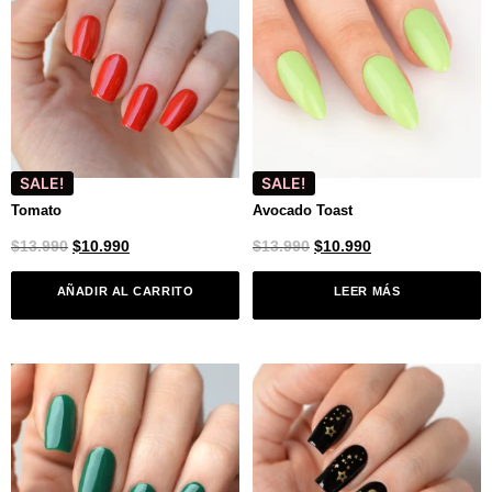
SALE!
SALE!
Tomato
Avocado Toast
$
13.990
$
10.990
$
13.990
$
10.990
AÑADIR AL CARRITO
LEER MÁS