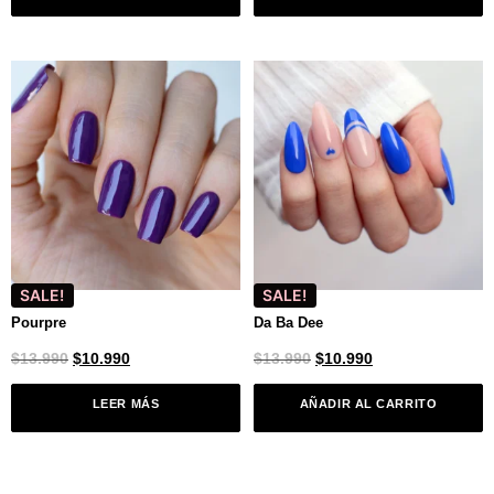
SALE!
SALE!
Pourpre
Da Ba Dee
$
13.990
$
10.990
$
13.990
$
10.990
LEER MÁS
AÑADIR AL CARRITO