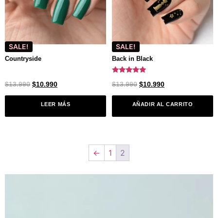
SALE!
SALE!
Countryside
Back in Black
Valorado
$
13.990
$
10.990
$
13.990
$
10.990
con
5.00
de 5
LEER MÁS
AÑADIR AL CARRITO
←
1
2