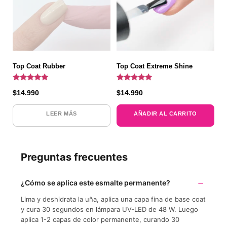
Top Coat Rubber
Top Coat Extreme Shine
Valorado
Valorado
$
14.990
$
14.990
con
con
5.00
4.91
de 5
de 5
LEER MÁS
AÑADIR AL CARRITO
Preguntas frecuentes
¿Cómo se aplica este esmalte permanente?
Lima y deshidrata la uña, aplica una capa fina de base coat
y cura 30 segundos en lámpara UV-LED de 48 W. Luego
aplica 1-2 capas de color permanente, curando 30