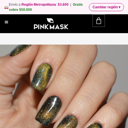
Envío a
Región Metropolitana
:
$3.600
|
Gratis
Cambiar región
▾
sobre $50.000