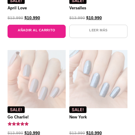
SALE!
SALE!
April Love
Versalles
$
13.990
$
10.990
$
13.990
$
10.990
AÑADIR AL CARRITO
LEER MÁS
SALE!
SALE!
Go Charlie!
New York
Valorado
$
13.990
$
10.990
$
13.990
$
10.990
con