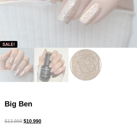
SALE!
Big Ben
$
13.990
$
10.990