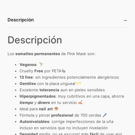
−
Descripción
Descripción
Los
esmaltes
permanentes
de Pink Mask son:
Veganos
Cruelty
Free
por PETA
13 free
: sin ingredientes potencialmente alergénicos
Gentiles
con la placa ungueal
Excelente
tolerancia
aun en pieles sensibles
Hiperpigmentados
: muy cubritivos en una capa, ahorra
tiempo
y
dinero
en tu servicio
Ideal para
nail
art
Fórmula y pincel
profesional
de 700 cerdas
Autonivelables
: corrige imperfecciones de la uña
incluso en servicios que no incluyen nivelación
Densidad
media, no se escurre! más
fácil
de usar aún