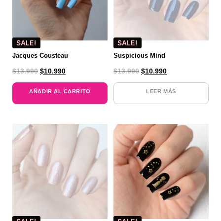
SALE!
SALE!
Jacques Cousteau
Suspicious Mind
$
13.990
$
10.990
$
13.990
$
10.990
AÑADIR AL CARRITO
LEER MÁS