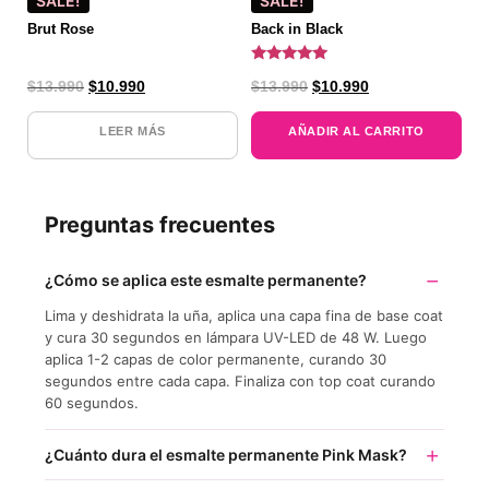
SALE!
SALE!
Brut Rose
Back in Black
Valorado
$
13.990
$
10.990
$
13.990
$
10.990
con
5.00
de 5
LEER MÁS
AÑADIR AL CARRITO
Preguntas frecuentes
¿Cómo se aplica este esmalte permanente?
Lima y deshidrata la uña, aplica una capa fina de base coat
y cura 30 segundos en lámpara UV-LED de 48 W. Luego
aplica 1-2 capas de color permanente, curando 30
segundos entre cada capa. Finaliza con top coat curando
60 segundos.
¿Cuánto dura el esmalte permanente Pink Mask?