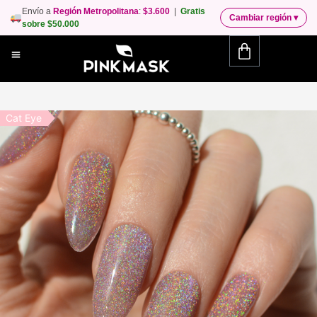
Envío a
Región Metropolitana
:
$3.600
|
Gratis
Cambiar región
▾
sobre $50.000
Cat Eye