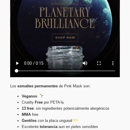
Los
esmaltes
permanentes
de Pink Mask son:
Veganos
Cruelty
Free
por PETA
13 free
: sin ingredientes potencialmente alergénicos
MMA
free
Gentiles
con la placa ungueal
Excelente
tolerancia
aun en pieles sensibles