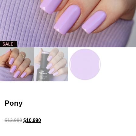
SALE!
Pony
$
13.990
$
10.990