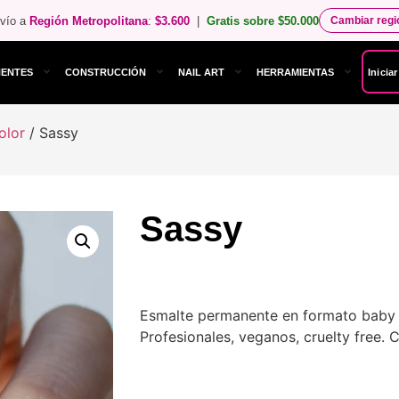
vío a
Región Metropolitana
:
$3.600
|
Gratis sobre $50.000
Cambiar reg
NENTES
CONSTRUCCIÓN
NAIL ART
HERRAMIENTAS
Inicia
olor
/ Sassy
Sassy
Esmalte permanente en formato baby ge
Profesionales, veganos, cruelty free.