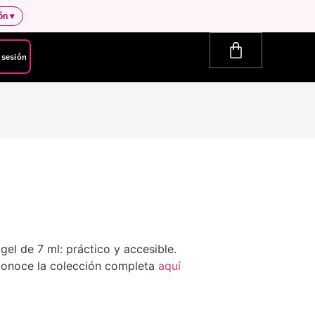
ión
▾
r sesión
l de 7 ml: práctico y accesible.
 Conoce la colección completa
aquí