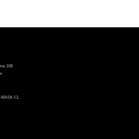
cina 108
go
-MASK.CL