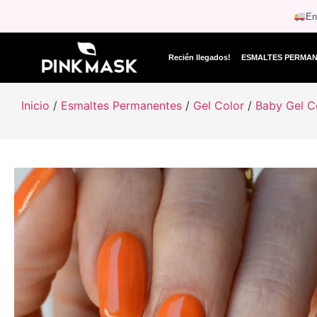
En
Recién llegados!
ESMALTES PERMA
Inicio
/
Esmaltes Permanentes
/
Gel Color
/
Baby Gel C