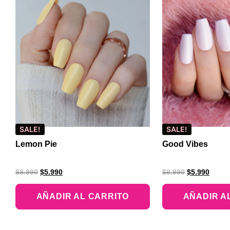
SALE!
SALE!
Lemon Pie
Good Vibes
$
8.990
$
5.990
$
8.990
$
5.990
AÑADIR AL CARRITO
AÑADIR A