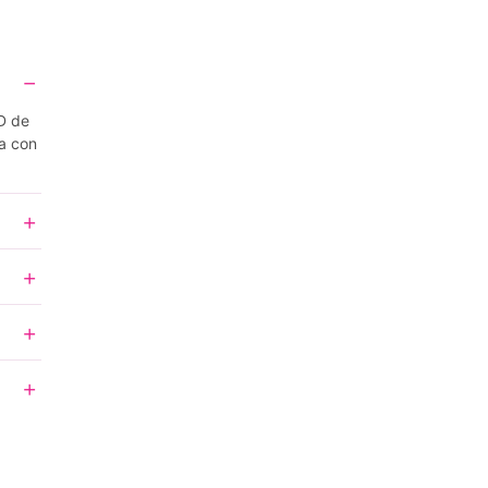
D de
a con